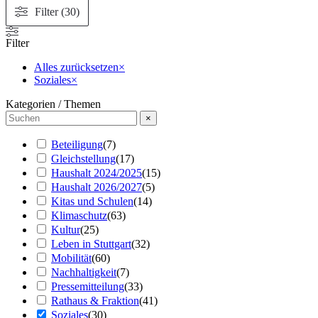
Filter (30)
Filter
Alles zurücksetzen
×
Soziales
×
Kategorien / Themen
×
Beteiligung
(
7
)
Gleichstellung
(
17
)
Haushalt 2024/2025
(
15
)
Haushalt 2026/2027
(
5
)
Kitas und Schulen
(
14
)
Klimaschutz
(
63
)
Kultur
(
25
)
Leben in Stuttgart
(
32
)
Mobilität
(
60
)
Nachhaltigkeit
(
7
)
Pressemitteilung
(
33
)
Rathaus & Fraktion
(
41
)
Soziales
(
30
)