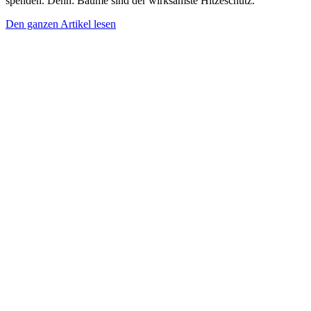
spenden. Denn: Bäume sind der wirksamste Hitzeschutz.
Den ganzen Artikel lesen