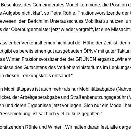
f Beschluss des Gemeinderates Modellkommune, die Position des
e Aufgabe nicht klar“, so Petra Rühle, Fraktionsvorsitzende d
h gewesen, den Bericht im Unterausschuss Mobilität zu nutzen
 der Oberbürgermeister jetzt wieder vorgreift, ist eine Missac
s er bei Verkehrsthemen nicht auf der Höhe der Zeit ist, denn er
art gibt es bereits einen gut ausgebauten ÖPNV mit guter Taktun
reas Winter, Fraktionsvorsitzender der GRÜNEN ergänzt: „Wir 
gebnisse des Gutachtens des Verkehrsministeriums im Lenkungskr
in diesen Lenkungskreis entsandt.“
 „Ein Mobilitätspass ist auch mehr als nur Mobilitätsabgabe (Na
icket, der Arbeitgeberabgabe und Straßenbenutzungsgebühr (
n und deren Ergebnisse jetzt vorliegen. Sich nur ein Modell h
ressemeldung, ist sachlich viel zu kurz gegriffen.“
sitzenden Rühle und Winter: „Wir halten daran fest, alle darge