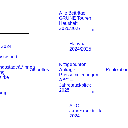
Alle Beiträge
GRÜNE Touren
Haushalt
2026/2027
Haushalt
n 2024-
2024/2025
üsse und
Kitagebühren
ngsstadträt*innen
Aktuelles
Publikatio
Anträge
ng
Pressemitteilungen
zirke
ABC –
Jahresrückblick
E
2025
ung
ABC –
Jahresrückblick
2024