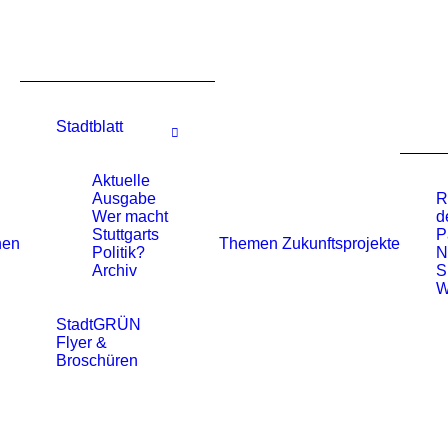
Stadtblatt
Aktuelle
Ausgabe
R
Wer macht
d
Stuttgarts
P
nen
Themen
Zukunftsprojekte
Politik?
N
Archiv
S
W
StadtGRÜN
Flyer &
Broschüren