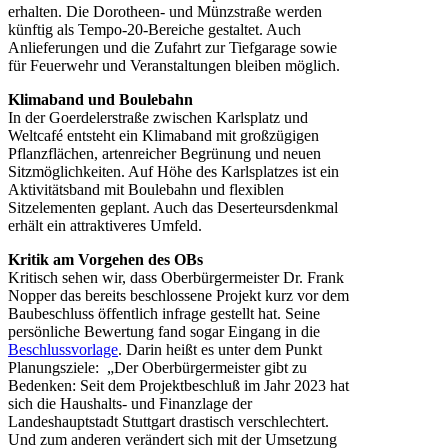
erhalten. Die Dorotheen- und Münzstraße werden
künftig als Tempo-20-Bereiche gestaltet. Auch
Anlieferungen und die Zufahrt zur Tiefgarage sowie
für Feuerwehr und Veranstaltungen bleiben möglich.
Klimaband und Boulebahn
In der Goerdelerstraße zwischen Karlsplatz und
Weltcafé entsteht ein Klimaband mit großzügigen
Pflanzflächen, artenreicher Begrünung und neuen
Sitzmöglichkeiten. Auf Höhe des Karlsplatzes ist ein
Aktivitätsband mit Boulebahn und flexiblen
Sitzelementen geplant. Auch das Deserteursdenkmal
erhält ein attraktiveres Umfeld.
Kritik am Vorgehen des OBs
Kritisch sehen wir, dass Oberbürgermeister Dr. Frank
Nopper das bereits beschlossene Projekt kurz vor dem
Baubeschluss öffentlich infrage gestellt hat. Seine
persönliche Bewertung fand sogar Eingang in die
Beschlussvorlage
. Darin heißt es unter dem Punkt
Planungsziele: „Der Oberbürgermeister gibt zu
Bedenken: Seit dem Projektbeschluß im Jahr 2023 hat
sich die Haushalts- und Finanzlage der
Landeshauptstadt Stuttgart drastisch verschlechtert.
Und zum anderen verändert sich mit der Umsetzung