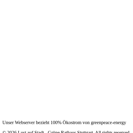
Unser Webserver bezieht 100% Ökostrom von greenpeace-energy
© 2026 Lust auf Stadt - Grüne Rathaus Stuttgart. All rights reserved