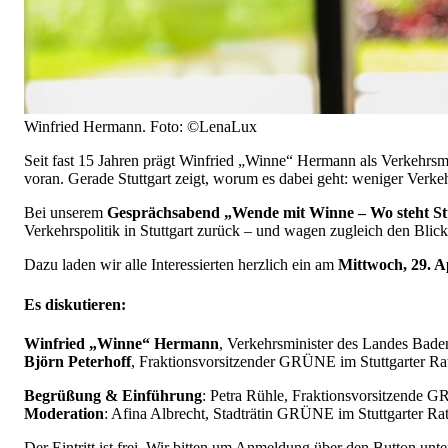
Winfried Hermann. Foto: ©LenaLux
Seit fast 15 Jahren prägt Winfried „Winne“ Hermann als Verkehrsm
voran. Gerade Stuttgart zeigt, worum es dabei geht: weniger Verkeh
Bei unserem
Gesprächsabend „Wende mit Winne – Wo steht St
Verkehrspolitik in Stuttgart zurück – und wagen zugleich den Blic
Dazu laden wir alle Interessierten herzlich ein am
Mittwoch, 29. A
Es diskutieren:
Winfried „Winne“ Hermann
, Verkehrsminister des Landes Bad
Björn Peterhoff
, Fraktionsvorsitzender GRÜNE im Stuttgarter Ra
Begrüßung & Einführung
: Petra Rühle, Fraktionsvorsitzende 
Moderation
: Afina Albrecht, Stadträtin GRÜNE im Stuttgarter Ra
Der Eintritt ist frei. Wir bitten um Anmeldung über den Button unt