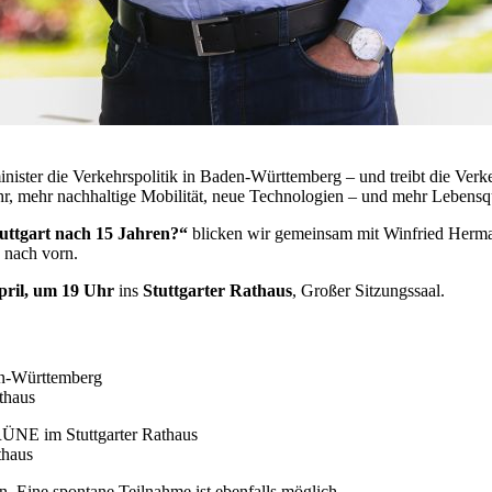
inister die Verkehrspolitik in Baden-Württemberg – und treibt die Ve
r, mehr nachhaltige Mobilität, neue Technologien – und mehr Lebensqual
uttgart nach 15 Jahren?“
blicken wir gemeinsam mit Winfried Herma
k nach vorn.
pril, um 19 Uhr
ins
Stuttgarter Rathaus
, Großer Sitzungssaal.
en-Württemberg
thaus
GRÜNE im Stuttgarter Rathaus
thaus
en. Eine spontane Teilnahme ist ebenfalls möglich.