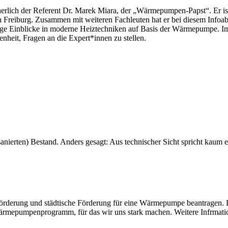
cherlich der Referent Dr. Marek Miara, der „Wärmepumpen-Papst“. Er is
Freiburg. Zusammen mit weiteren Fachleuten hat er bei diesem Infoabe
Einblicke in moderne Heiztechniken auf Basis der Wärmepumpe. Im 
heit, Fragen an die Expert*innen zu stellen.
erten) Bestand. Anders gesagt: Aus technischer Sicht spricht kaum 
förderung und städtische Förderung für eine Wärmepumpe beantragen. D
Wärmepumpenprogramm, für das wir uns stark machen. Weitere Infrmati