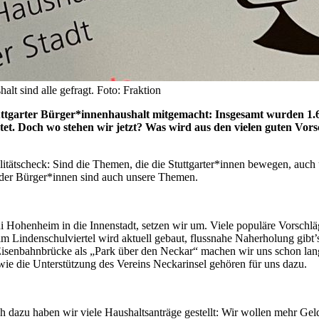
lt sind alle gefragt. Foto: Fraktion
ttgarter Bürger*innenhaushalt mitgemacht: Insgesamt wurden 1.
rtet. Doch wo stehen wir jetzt? Was wird aus den vielen guten Vor
tätscheck: Sind die Themen, die die Stuttgarter*innen bewegen, auc
 der Bürger*innen sind auch unsere Themen.
Hohenheim in die Innenstadt, setzen wir um. Viele populäre Vorschläge
e im Lindenschulviertel wird aktuell gebaut, flussnahe Naherholung gib
 Eisenbahnbrücke als „Park über den Neckar“ machen wir uns schon lang
e die Unterstützung des Vereins Neckarinsel gehören für uns dazu.
ch dazu haben wir viele Haushaltsanträge gestellt: Wir wollen mehr G