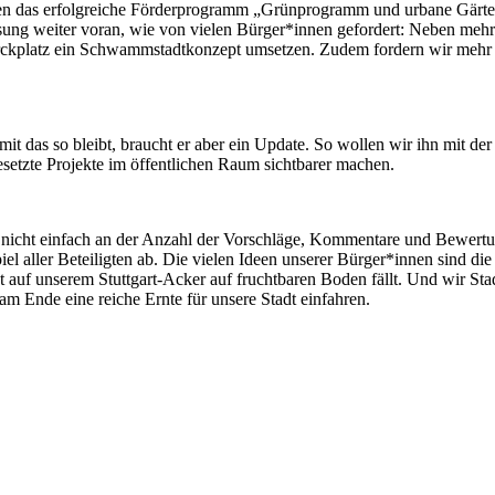
n das erfolgreiche Förderprogramm „Grünprogramm und urbane Gärten
sung weiter voran, wie von vielen Bürger*innen gefordert: Neben mehr
smarckplatz ein Schwammstadtkonzept umsetzen. Zudem fordern wir mehr
mit das so bleibt, braucht er aber ein Update. So wollen wir ihn mit der
esetzte Projekte im öffentlichen Raum sichtbarer machen.
sich nicht einfach an der Anzahl der Vorschläge, Kommentare und Bewer
 aller Beteiligten ab. Die vielen Ideen unserer Bürger*innen sind die 
t auf unserem Stuttgart-Acker auf fruchtbaren Boden fällt. Und wir St
m Ende eine reiche Ernte für unsere Stadt einfahren.