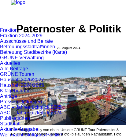
Paternoster & Politik
Fraktion
Fraktion 2024-2029
Ausschüsse und Beiräte
Betreuungsstadträt*innen
23. August 2024
Betreuung Stadtbezirke (Karte)
GRÜNE Verwaltung
Aktuelles
Alle Beiträge
GRÜNE Touren
Haushalt 2026/2027
Haushalt 2024/2025
Kitagebühren
Anträge
Pressemitteilungen
ABC – Jahresrückblick 2025
ABC – Jahresrückblick 2024
Publikationen
Stadtblatt
Aktuelle Ausgabe
Die Stuttgarter City von oben: Unsere GRÜNE Tour Paternoster &
Wer macht Stuttgarts Politik?
Politik führte über den Balkon (Foto) bis auf den Rathausturm. Foto: