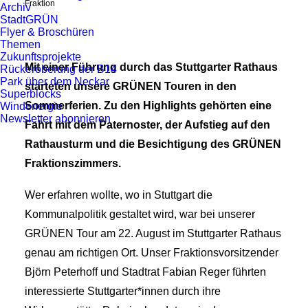
Fraktion
Archiv
StadtGRÜN
Flyer & Broschüren
Themen
Zukunftsprojekte
Mit einer Führung durch das Stuttgarter Rathaus
Rückeroberung der B14
Park über dem Neckar
starteten unsere GRÜNEN Touren in den
Superblocks
Sommerferien. Zu den Highlights gehörten eine
Windenergie
Newsletter abonnieren
Fahrt mit dem Paternoster, der Aufstieg auf den
Rathausturm und die Besichtigung des GRÜNEN
Fraktionszimmers.
Wer erfahren wollte, wo in Stuttgart die
Kommunalpolitik gestaltet wird, war bei unserer
GRÜNEN Tour am 22. August im Stuttgarter Rathaus
genau am richtigen Ort. Unser Fraktionsvorsitzender
Björn Peterhoff und Stadtrat Fabian Reger führten
interessierte Stuttgarter*innen durch ihre