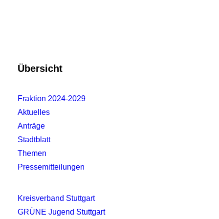
Wie weiter, EnBW?
Wohnen
,
Stadtentwicklung
5. August 2026
Übersicht
Das Projekt „Der neue Stäckach“ liegt seit
Jahren auf Eis. Nun ließ die EnBW
Fraktion 2024-2029
verlauten, die Grundstücke auf dem freien
Aktuelles
Markt verkaufen zu wollen.…
Anträge
Weiterlesen
Stadtblatt
Themen
Pressemitteilungen
Kreisverband Stuttgart
GRÜNE Jugend Stuttgart