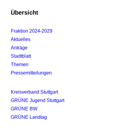
5. August 2026
Übersicht
Das Projekt „Der neue Stäckach“ liegt seit
Jahren auf Eis. Nun ließ die EnBW
Fraktion 2024-2029
verlauten, die Grundstücke auf dem freien
Aktuelles
Markt verkaufen zu wollen.…
Anträge
Weiterlesen
Stadtblatt
Themen
Pressemitteilungen
Kreisverband Stuttgart
GRÜNE Jugend Stuttgart
GRÜNE BW
GRÜNE Landtag