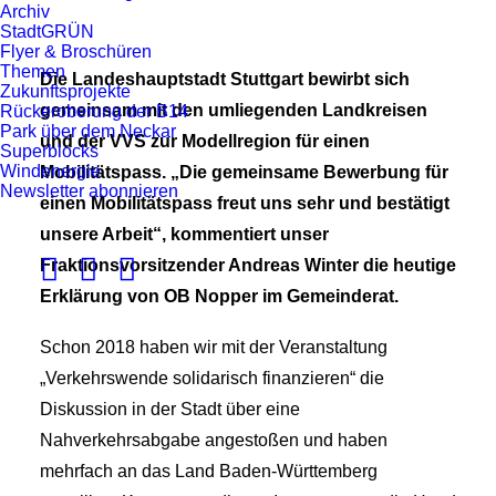
Archiv
StadtGRÜN
Flyer & Broschüren
Themen
Die Landeshauptstadt Stuttgart bewirbt sich
Zukunftsprojekte
gemeinsam mit den umliegenden Landkreisen
Rückeroberung der B14
Park über dem Neckar
und der VVS zur Modellregion für einen
Superblocks
Windenergie
Mobilitätspass. „Die gemeinsame Bewerbung für
Newsletter abonnieren
einen Mobilitätspass freut uns sehr und bestätigt
unsere Arbeit“, kommentiert unser
Fraktionsvorsitzender Andreas Winter die heutige
Erklärung von OB Nopper im Gemeinderat.
Schon 2018 haben wir mit der Veranstaltung
„Verkehrswende solidarisch finanzieren“ die
Diskussion in der Stadt über eine
Nahverkehrsabgabe angestoßen und haben
mehrfach an das Land Baden-Württemberg