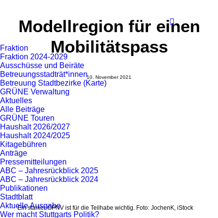
Modellregion für einen
Mobilitätspass
Fraktion
Fraktion 2024-2029
Ausschüsse und Beiräte
Betreuungsstadträt*innen
10. November 2021
Betreuung Stadtbezirke (Karte)
GRÜNE Verwaltung
Aktuelles
Alle Beiträge
GRÜNE Touren
Haushalt 2026/2027
Haushalt 2024/2025
Kitagebühren
Anträge
Pressemitteilungen
ABC – Jahresrückblick 2025
ABC – Jahresrückblick 2024
Publikationen
Stadtblatt
Aktuelle Ausgabe
Ein starker ÖPNV ist für die Teilhabe wichtig. Foto: JochenK, iStock
Wer macht Stuttgarts Politik?