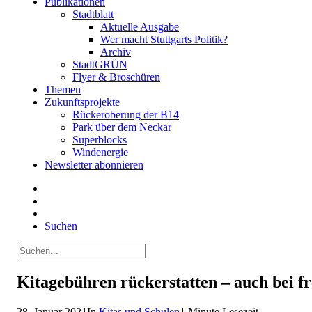
Publikationen
Stadtblatt
Aktuelle Ausgabe
Wer macht Stuttgarts Politik?
Archiv
StadtGRÜN
Flyer & Broschüren
Themen
Zukunftsprojekte
Rückeroberung der B14
Park über dem Neckar
Superblocks
Windenergie
Newsletter abonnieren
Suchen
Kitagebühren rückerstatten – auch bei f
28. Januar 2021
In
Kitas und Schulen
1 Minute Lesezeit