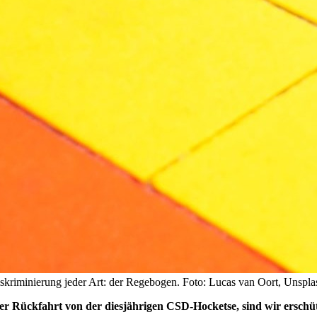
kriminierung jeder Art: der Regebogen. Foto: Lucas van Oort, Unspla
r Rückfahrt von der diesjährigen CSD-Hocketse, sind wir erschüt