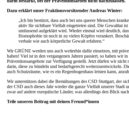
darin bestärkt, bei der Präventionsarbeit nicht nachzulassen.
Dazu erklärt unser Fraktionsvorsitzender Andreas Winter:
„Ich bin bestürzt, dass auch bei uns queere Menschen kran
aktiv für sichtbare Vielfalt eingetreten sind. Die Gewalttat ist
umfassend aufgeklärt wird. Wieder einmal wird deutlich, dass
Homophobie ist noch in zu vielen Köpfen verankert. Beschä
verbale wie auch körperliche Gewalt erfahren.“
Wir GRÜNE werden uns auch weiterhin dafür einsetzen, mit präve
haben! Viel ist in den vergangenen Jahren passiert, so haben wir in
Präventionsangebote zur Verfügung gestellt. Jetzt dürfen wir nicht
darin, diese zu bündeln und bedarfsgerecht weiterzuentwickeln. Die
auch Schutzräume, wie es ein Regenbogenhaus leisten kann, anzub
Wir unterstützen dabei die Bemühungen des CSD Stuttgart, der sich 
der CSD auch dieses Jahr wieder die ganze Vielfalt unserer Stad
zwar auf andere europäische Länder, was allerdings den Blick nach 
Teile unseren Beitrag mit deinen Freund*innen