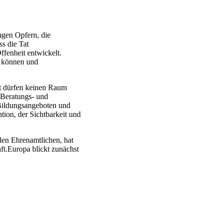
ngen Opfern, die
ss die Tat
ffenheit entwickelt.
n können und
t dürfen keinen Raum
r Beratungs- und
d Bildungsangeboten und
tion, der Sichtbarkeit und
elen Ehrenamtlichen, hat
t.Europa blickt zunächst