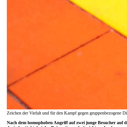
Zeichen der Viefalt und für den Kampf gegen gruppenbezogene Dis
Nach dem homophoben Angriff auf zwei junge Besucher auf de