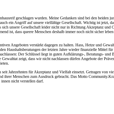
kenhausreif geschlagen wurden. Meine Gedanken sind bei den beiden ju
 auch ein Angriff auf unsere vielfältige Gesellschaft. Wichtig ist jetzt, da
 sich unsere Gesellschaft leider nicht nur in Richtung Akzeptanz und O
mend ist, dass queere Menschen deshalb immer noch nicht sicher lebe
ntiven Angeboten verstärkt dagegen zu halten. Hass, Hetze und Gewal
 den Haushaltsberatungen der letzten Jahre wieder finanzielle Mittel fü
 nachlassen: Der Schlüssel liegt in guten Aufklärungs-, Beratungs- un
 Gewalttat zeigt, dass wir nicht nachlassen dürfen Angebote der Präven
ieten.
seit Jahrzehnten für Akzeptanz und Vielfalt einsetzt. Getragen von vi
t und ihrer Menschen zum Ausdruck gebracht. Das Motto Community.Kraf
innen nicht verstellen darf.