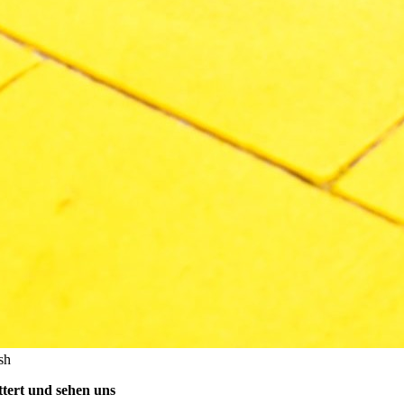
sh
tert und sehen uns