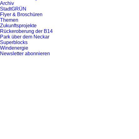
mit Leben füllen
Archiv
StadtGRÜN
Flyer & Broschüren
[GRDs 201/2023] Die Sperrung der
Themen
Rosensteinbrücke hat dazu geführt, dass
Zukunftsprojekte
Rückeroberung der B14
der Verkehr in der Badstraße in Bad
Park über dem Neckar
Cannstatt deutlich zurückgegangen ist.
Superblocks
Windenergie
Diese Situation, die noch bis zum Neubau
Newsletter abonnieren
der Rosensteinbrücke Bestand haben
wird, eröffnet die Möglichkeit, die
Badstraße mindestens temporär für die
Menschen zurückzugewinnen – Genau
das fordern wir gemeinsam mit der
Fraktionsgemeinschaft PULS und den
Fraktionen von SPD und Die FrAKTION.
Auch soll geprüft werden, ob die
Hauptradroute vom Wilhelmsplatz
mindestens temporär über die Badstraße