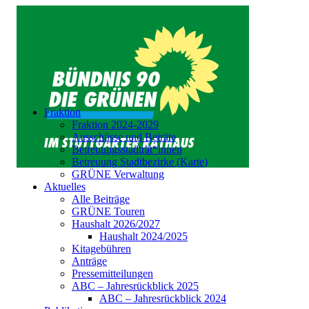
Fraktion
Fraktion 2024-2029
Ausschüsse und Beiräte
Betreuungsstadträt*innen
Betreuung Stadtbezirke (Karte)
GRÜNE Verwaltung
Aktuelles
Alle Beiträge
GRÜNE Touren
Haushalt 2026/2027
Haushalt 2024/2025
Kitagebühren
Anträge
Pressemitteilungen
ABC – Jahresrückblick 2025
ABC – Jahresrückblick 2024