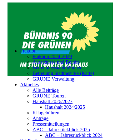
Fraktion
Fraktion 2024-2029
Ausschüsse und Beiräte
Betreuungsstadträt*innen
Betreuung Stadtbezirke (Karte)
GRÜNE Verwaltung
Aktuelles
Alle Beiträge
GRÜNE Touren
Haushalt 2026/2027
Haushalt 2024/2025
Kitagebühren
Anträge
Pressemitteilungen
ABC – Jahresrückblick 2025
ABC – Jahresrückblick 2024