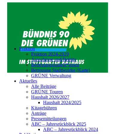
Fraktion
Fraktion 2024-2029
Ausschüsse und Beiräte
Betreuungsstadträt*innen
Betreuung Stadtbezirke (Karte)
GRÜNE Verwaltung
Aktuelles
Alle Beiträge
GRÜNE Touren
Haushalt 2026/2027
Haushalt 2024/2025
Kitagebühren
Anträge
Pressemitteilungen
ABC – Jahresrückblick 2025
ABC – Jahresrückblick 2024