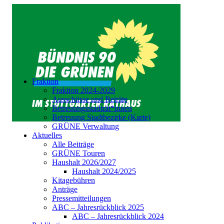
Fraktion
Fraktion 2024-2029
Ausschüsse und Beiräte
Betreuungsstadträt*innen
Betreuung Stadtbezirke (Karte)
GRÜNE Verwaltung
Aktuelles
Alle Beiträge
GRÜNE Touren
Haushalt 2026/2027
Haushalt 2024/2025
Kitagebühren
Anträge
Pressemitteilungen
ABC – Jahresrückblick 2025
ABC – Jahresrückblick 2024