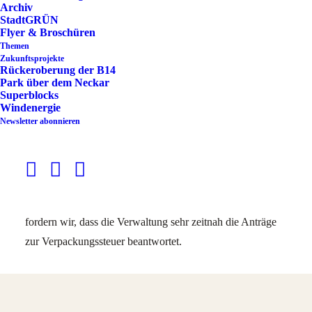
Archiv
StadtGRÜN
Flyer & Broschüren
Themen
Zukunftsprojekte
Rückeroberung der B14
Park über dem Neckar
Superblocks
Windenergie
Newsletter abonnieren
Gemeinsam mit SPD und Volt sowie Die Linke SÖS Plus
fordern wir, dass die Verwaltung sehr zeitnah die Anträge
zur Verpackungssteuer beantwortet.