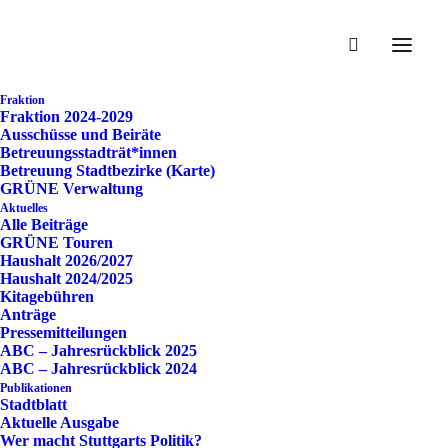
Zurück zur Übersicht
Interfraktionell: Anträge zur
Fraktion
Fraktion 2024-2029
Ausschüsse und Beiräte
Verpackungssteuer – endlich
Betreuungsstadträt*innen
Betreuung Stadtbezirke (Karte)
– beantworten
GRÜNE Verwaltung
Aktuelles
Alle Beiträge
GRÜNE Touren
Haushalt 2026/2027
Haushalt 2024/2025
Kitagebühren
Download
Vorschau
Anträge
Pressemitteilungen
ABC – Jahresrückblick 2025
Dateityp:
pdf
ABC – Jahresrückblick 2024
Kategorien:
Klimaschutz
Publikationen
Stadtblatt
Aktuelle Ausgabe
Wer macht Stuttgarts Politik?