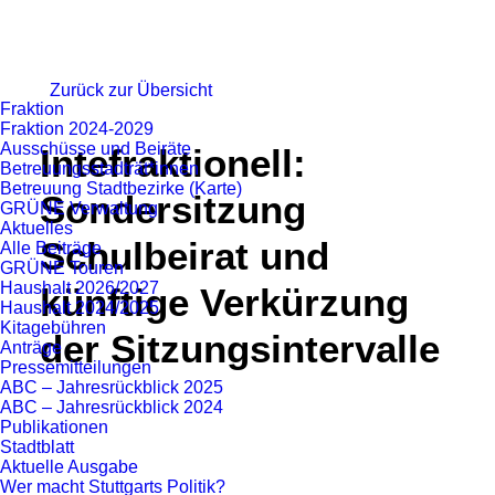
Zurück zur Übersicht
Fraktion
Fraktion 2024-2029
Ausschüsse und Beiräte
Intefraktionell:
Betreuungsstadträt*innen
Betreuung Stadtbezirke (Karte)
Sondersitzung
GRÜNE Verwaltung
Aktuelles
Schulbeirat und
Alle Beiträge
GRÜNE Touren
Haushalt 2026/2027
künftige Verkürzung
Haushalt 2024/2025
Kitagebühren
der Sitzungsintervalle
Anträge
Pressemitteilungen
ABC – Jahresrückblick 2025
ABC – Jahresrückblick 2024
Publikationen
Stadtblatt
Aktuelle Ausgabe
Wer macht Stuttgarts Politik?