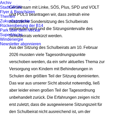
Archiv
StadtGRÜN
Gemeinsam mit Linke, SÖS, Plus, SPD und VOLT
Flyer & Broschüren
und PULS beantragen wir, dass zeitnah eine
Themen
Zukunftsprojekte
zusätzliche Sondersitzung des Schulbeirats
Rückeroberung der B14
einberufen wird und die Sitzungsintervalle des
Park über dem Neckar
Superblocks
Schulbeirats verkürzt werden.
Windenergie
Newsletter abonnieren
Aus der Sitzung des Schulbeirats am 10. Februar
2026 mussten viele Tagesordnungspunkte
verschoben werden, da ein sehr aktuelles Thema zur
Versorgung von Kindern mit Behinderungen in
Schulen den größten Teil der Sitzung dominierten.
Das war aus unserer Sicht absolut notwendig, ließ
aber leider einen großen Teil der Tagesordnung
unbehandelt zurück. Die Erfahrungen zeigen nicht
erst zuletzt, dass die ausgewiesene Sitzungszeit für
den Schulbeirat nicht ausreichend ist, um der