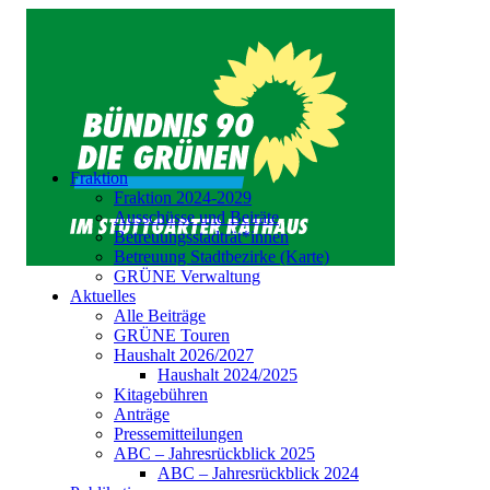
Fraktion
Fraktion 2024-2029
Ausschüsse und Beiräte
Betreuungsstadträt*innen
Betreuung Stadtbezirke (Karte)
GRÜNE Verwaltung
Aktuelles
Alle Beiträge
GRÜNE Touren
Haushalt 2026/2027
Haushalt 2024/2025
Kitagebühren
Anträge
Pressemitteilungen
ABC – Jahresrückblick 2025
ABC – Jahresrückblick 2024