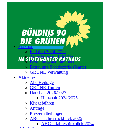
Fraktion
Fraktion 2024-2029
Ausschüsse und Beiräte
Betreuungsstadträt*innen
Betreuung Stadtbezirke (Karte)
GRÜNE Verwaltung
Aktuelles
Alle Beiträge
GRÜNE Touren
Haushalt 2026/2027
Haushalt 2024/2025
Kitagebühren
Anträge
Pressemitteilungen
ABC – Jahresrückblick 2025
ABC – Jahresrückblick 2024