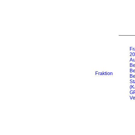
Fr
20
Au
Be
Be
Fraktion
Be
St
(K
G
Ve