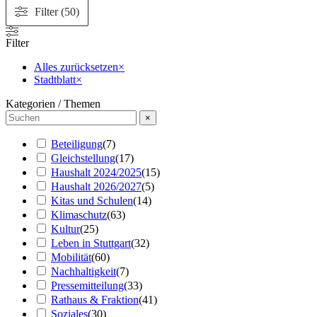
Filter (50)
Filter
Alles zurücksetzen
×
Stadtblatt
×
Kategorien / Themen
×
Beteiligung
(
7
)
Gleichstellung
(
17
)
Haushalt 2024/2025
(
15
)
Haushalt 2026/2027
(
5
)
Kitas und Schulen
(
14
)
Klimaschutz
(
63
)
Kultur
(
25
)
Leben in Stuttgart
(
32
)
Mobilität
(
60
)
Nachhaltigkeit
(
7
)
Pressemitteilung
(
33
)
Rathaus & Fraktion
(
41
)
Soziales
(
30
)