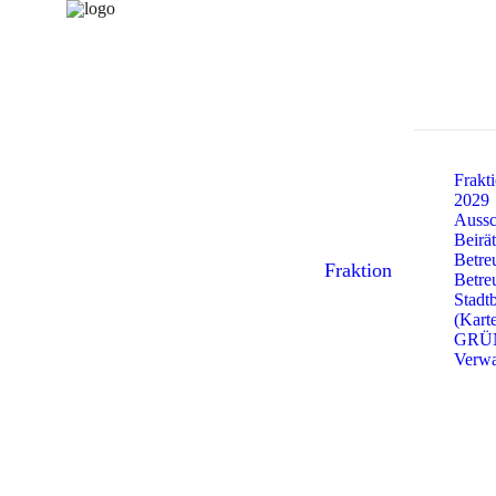
Frakt
2029
Aussc
Beirä
Betre
Fraktion
Betre
Stadt
(Kart
GRÜ
Verwa