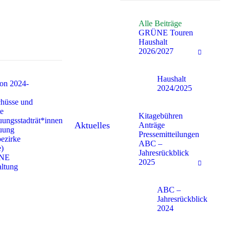
Alle Beiträge
GRÜNE Touren
Haushalt
2026/2027
Haushalt
ion 2024-
2024/2025
hüsse und
te
Kitagebühren
uungsstadträt*innen
Aktuelles
Anträge
uung
Pressemitteilungen
bezirke
ABC –
e)
Jahresrückblick
NE
2025
ltung
ABC –
Jahresrückblick
2024