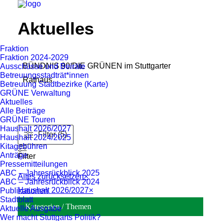
Aktuelles
Fraktion
Fraktion 2024-2029
BÜNDNIS 90/DIE GRÜNEN im Stuttgarter
Ausschüsse und Beiräte
Betreuungsstadträt*innen
Rathaus
Betreuung Stadtbezirke (Karte)
GRÜNE Verwaltung
Aktuelles
Alle Beiträge
GRÜNE Touren
Haushalt 2026/2027
Filter (5)
Haushalt 2024/2025
Kitagebühren
Anträge
Filter
Pressemitteilungen
ABC – Jahresrückblick 2025
Alles zurücksetzen
×
ABC – Jahresrückblick 2024
Haushalt 2026/2027
×
Publikationen
Stadtblatt
Kategorien / Themen
Aktuelle Ausgabe
Wer macht Stuttgarts Politik?