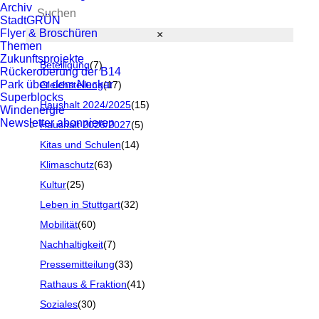
Archiv
StadtGRÜN
Flyer & Broschüren
×
Themen
Zukunftsprojekte
Beteiligung
(
7
)
Rückeroberung der B14
Park über dem Neckar
Gleichstellung
(
17
)
Superblocks
Haushalt 2024/2025
(
15
)
Windenergie
Newsletter abonnieren
Haushalt 2026/2027
(
5
)
Kitas und Schulen
(
14
)
Klimaschutz
(
63
)
Kultur
(
25
)
Leben in Stuttgart
(
32
)
Mobilität
(
60
)
Nachhaltigkeit
(
7
)
Pressemitteilung
(
33
)
Rathaus & Fraktion
(
41
)
Soziales
(
30
)