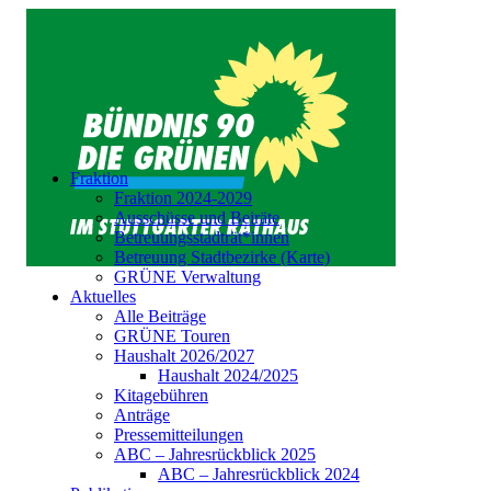
Fraktion
Fraktion 2024-2029
Ausschüsse und Beiräte
Betreuungsstadträt*innen
Betreuung Stadtbezirke (Karte)
GRÜNE Verwaltung
Aktuelles
Alle Beiträge
GRÜNE Touren
Haushalt 2026/2027
Haushalt 2024/2025
Kitagebühren
Anträge
Pressemitteilungen
ABC – Jahresrückblick 2025
ABC – Jahresrückblick 2024